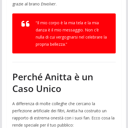
grazie al brano
Envolver
.
“Il mio corpo è la mia tela e la mia
danza è il mio messaggio. Non c’è
nulla di cui vergognarsi nel celebrare la
propria bellezza.”
Perché Anitta è un
Caso Unico
A differenza di molte colleghe che cercano la
perfezione artificiale dei filtri, Anitta ha costruito un
rapporto di estrema onestà con i suoi fan. Ecco cosa la
rende speciale per il tuo pubblico: