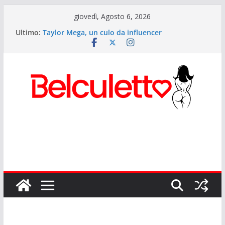
Salta
giovedì, Agosto 6, 2026
al
Ultimo:
Taylor Mega, un culo da influencer
contenuto
Elettra Lamborghini: i segreti del culetto più
cliccato d’Italia
Anitta: il Lato B più potente del pop mondiale
Sexy Giorgia il lato b di Onlyfans
Rihanna ed il suo lato b musicale