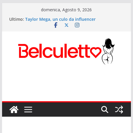
Salta
domenica, Agosto 9, 2026
al
Ultimo:
Taylor Mega, un culo da influencer
contenuto
Elettra Lamborghini: i segreti del culetto più
cliccato d’Italia
Anitta: il Lato B più potente del pop mondiale
Sexy Giorgia il lato b di Onlyfans
Rihanna ed il suo lato b musicale