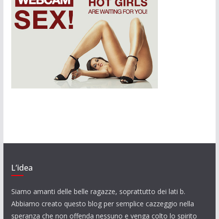
L’idea
Siamo amanti delle belle ragazze, soprattutto dei lati b.
Abbiamo creato questo blog per semplice cazzeggio nella
speranza che non offenda nessuno e venga colto lo spirito