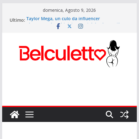
Salta
domenica, Agosto 9, 2026
al
Taylor Mega, un culo da influencer
Ultimo:
contenuto
Elettra Lamborghini: i segreti del culetto più
cliccato d’Italia
Anitta: il Lato B più potente del pop mondiale
Sexy Giorgia il lato b di Onlyfans
Rihanna ed il suo lato b musicale