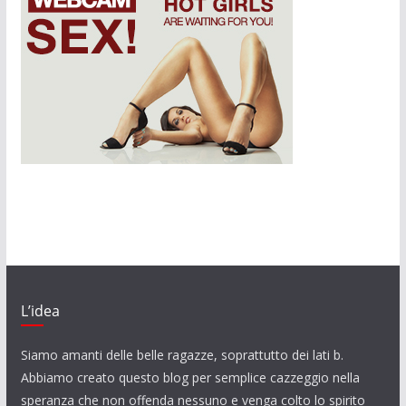
L’idea
Siamo amanti delle belle ragazze, soprattutto dei lati b.
Abbiamo creato questo blog per semplice cazzeggio nella
speranza che non offenda nessuno e venga colto lo spirito