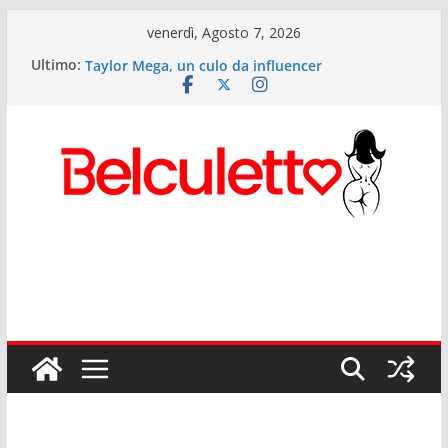
Salta
venerdì, Agosto 7, 2026
al
Rihanna ed il suo lato b musicale
Ultimo:
Taylor Mega, un culo da influencer
contenuto
Elettra Lamborghini: i segreti del culetto più
cliccato d’Italia
Anitta: il Lato B più potente del pop mondiale
Sexy Giorgia il lato b di Onlyfans