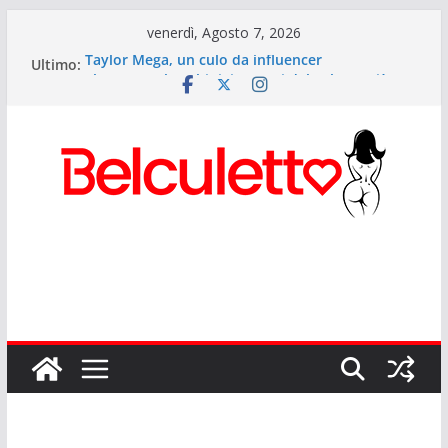
Salta
venerdì, Agosto 7, 2026
al
Ultimo:
Taylor Mega, un culo da influencer
contenuto
Elettra Lamborghini: i segreti del culetto più
cliccato d’Italia
Anitta: il Lato B più potente del pop mondiale
Sexy Giorgia il lato b di Onlyfans
Rihanna ed il suo lato b musicale