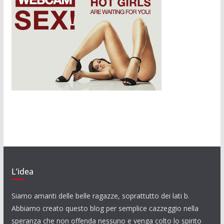
L’idea
Siamo amanti delle belle ragazze, soprattutto dei lati b.
Abbiamo creato questo blog per semplice cazzeggio nella
speranza che non offenda nessuno e venga colto lo spirito