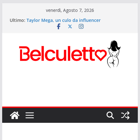
Salta
venerdì, Agosto 7, 2026
al
Ultimo:
Taylor Mega, un culo da influencer
contenuto
Elettra Lamborghini: i segreti del culetto più
cliccato d’Italia
Anitta: il Lato B più potente del pop mondiale
Sexy Giorgia il lato b di Onlyfans
Rihanna ed il suo lato b musicale