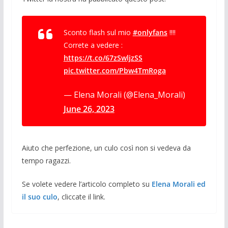
Sconto flash sul mio
#onlyfans
!!!!
Correte a vedere :
https://t.co/67zSwljzSS
pic.twitter.com/Pbw4TmRoga
— Elena Morali (@Elena_Morali)
June 26, 2023
Aiuto che perfezione, un culo così non si vedeva da
tempo ragazzi.
Se volete vedere l’articolo completo su
Elena Morali ed
il suo culo
, cliccate il link.