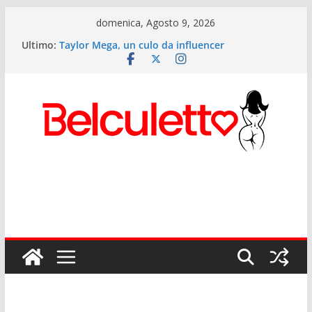
Salta
domenica, Agosto 9, 2026
al
Ultimo:
Taylor Mega, un culo da influencer
contenuto
Elettra Lamborghini: i segreti del culetto più
cliccato d’Italia
Anitta: il Lato B più potente del pop mondiale
Sexy Giorgia il lato b di Onlyfans
Rihanna ed il suo lato b musicale