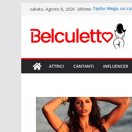
Salta
Ultimo:
Taylor Mega, un cu
sabato, Agosto 8, 2026
al
Elettra Lamborghini:
d’Italia
contenuto
Anitta: il Lato B p
Sexy Giorgia il lato
Rihanna ed il suo l
ATTRICI
CANTANTI
INFLUENCER