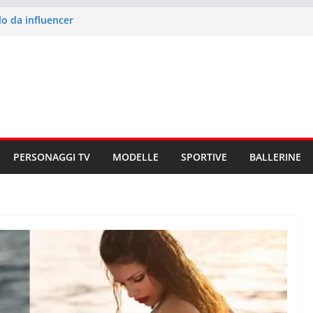
lo da influencer
 i segreti del culetto più cliccato
iù potente del pop mondiale
 b di Onlyfans
ato b musicale
PERSONAGGI TV
MODELLE
SPORTIVE
BALLERINE