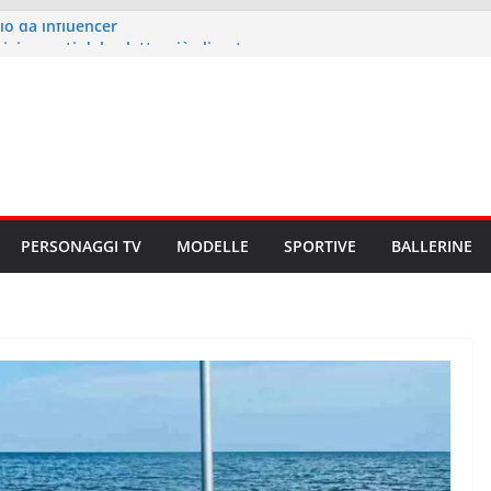
lo da influencer
: i segreti del culetto più cliccato
più potente del pop mondiale
o b di Onlyfans
lato b musicale
PERSONAGGI TV
MODELLE
SPORTIVE
BALLERINE