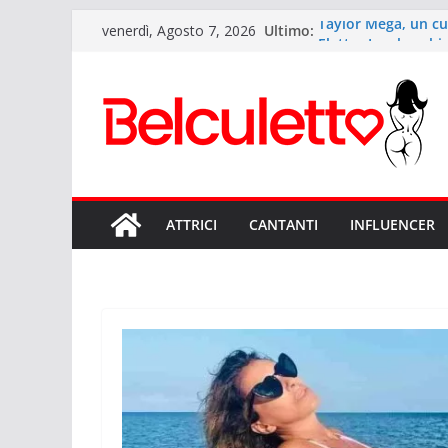
Salta
Ultimo:
Taylor Mega, un cu
venerdì, Agosto 7, 2026
al
Elettra Lamborghini
d’Italia
contenuto
Anitta: il Lato B 
Sexy Giorgia il lat
Rihanna ed il suo 
ATTRICI
CANTANTI
INFLUENCER