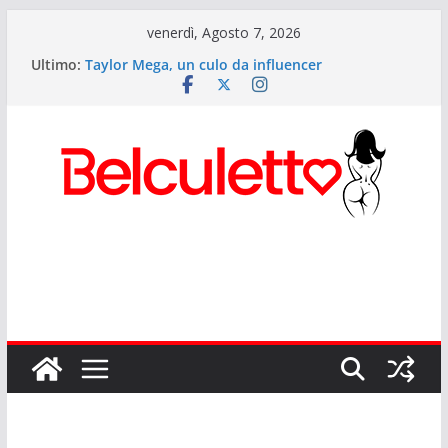
Salta
venerdì, Agosto 7, 2026
al
Ultimo:
Taylor Mega, un culo da influencer
contenuto
Elettra Lamborghini: i segreti del culetto più
cliccato d’Italia
Anitta: il Lato B più potente del pop mondiale
Sexy Giorgia il lato b di Onlyfans
Rihanna ed il suo lato b musicale